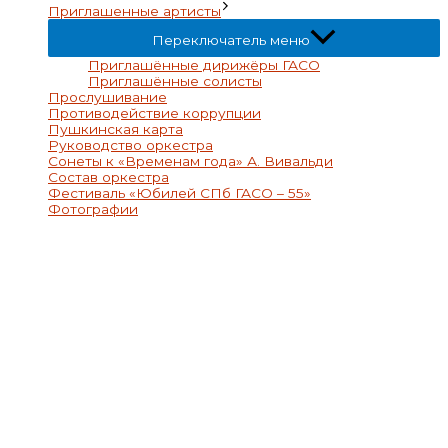
Приглашенные артисты
Переключатель меню
Приглашённые дирижёры ГАСО
Приглашённые солисты
Прослушивание
Противодействие коррупции
Пушкинская карта
Руководство оркестра
Сонеты к «Временам года» А. Вивальди
Состав оркестра
Фестиваль «Юбилей СПб ГАСО – 55»
Фотографии