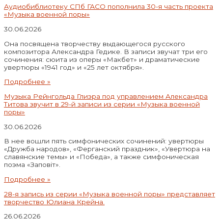
Аудиобиблиотеку СПб ГАСО пополнила 30-я часть проекта
«Музыка военной поры»
30.06.2026
Она посвящена творчеству выдающегося русского
композитора Александра Гедике. В записи звучат три его
сочинения: сюита из оперы «Макбет» и драматические
увертюры «1941 год» и «25 лет октября».
Подробнее »
Музыка Рейнгольда Глиэра под управлением Александра
Титова звучит в 29-й записи из серии «Музыка военной
поры»
30.06.2026
В нее вошли пять симфонических сочинений: увертюры
«Дружба народов», «Ферганский праздник», «Увертюра на
славянские темы» и «Победа», а также симфоническая
поэма «Заповiт».
Подробнее »
28-я запись из серии «Музыка военной поры» представляет
творчество Юлиана Крейна.
26.06.2026