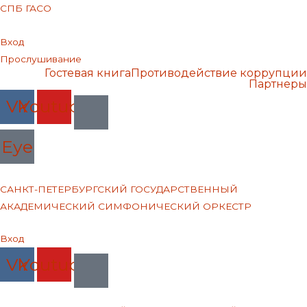
СПБ ГАСО
Вход
Прослушивание
Гостевая книга
Противодействие коррупции
Партнеры
Vk
Youtube
Eye
САНКТ-ПЕТЕРБУРГСКИЙ ГОСУДАРСТВЕННЫЙ
АКАДЕМИЧЕСКИЙ СИМФОНИЧЕСКИЙ ОРКЕСТР
Меню
Вход
Vk
Youtube
Меню