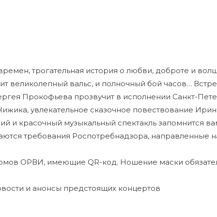
х времен, трогательная история о любви, доброте и во
ит великолепный вальс, и полночный бой часов… Встреч
Сергея Прокофьева прозвучит в исполнении Санкт-Пет
Чижика, увлекательное сказочное повествование Ири
ий и красочный музыкальный спектакль запомнится ва
даются требования Роспотребнадзора, направленные
томов ОРВИ, имеющие QR-код. Ношение маски обязате
овости и анонсы предстоящих концертов