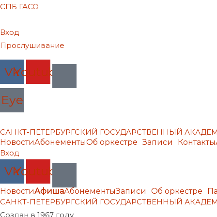
СПБ ГАСО
Вход
Прослушивание
Vk
Youtube
Eye
САНКТ-ПЕТЕРБУРГСКИЙ ГОСУДАРСТВЕННЫЙ АКАД
Новости
Абонементы
Об оркестре
Записи
Контакты
Вход
Vk
Youtube
Новости
Афиша
Абонементы
Записи
Об оркестре
П
САНКТ-ПЕТЕРБУРГСКИЙ ГОСУДАРСТВЕННЫЙ АКАД
Создан в 1967 году