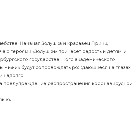
лшебстве! Наивная Золушка и красавец Принц,
а с героями «Золушки» принесет радость и детям, и
ербургского государственного академического
ны Чижик будут сопровождать рождающиеся на глазах
м надолго!
 на предупреждение распространения коронавирусной
льно.