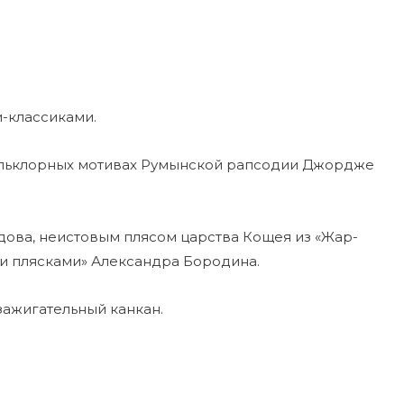
-классиками.
фольклорных мотивах Румынской рапсодии Джордже
ова, неистовым плясом царства Кощея из «Жар-
и плясками» Александра Бородина.
ажигательный канкан.