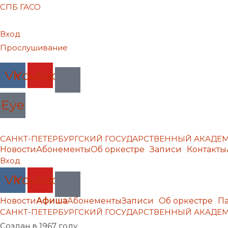
СПБ ГАСО
Вход
Прослушивание
Vk
Youtube
Eye
САНКТ-ПЕТЕРБУРГСКИЙ ГОСУДАРСТВЕННЫЙ АКАД
Новости
Абонементы
Об оркестре
Записи
Контакты
Вход
Vk
Youtube
Новости
Афиша
Абонементы
Записи
Об оркестре
П
САНКТ-ПЕТЕРБУРГСКИЙ ГОСУДАРСТВЕННЫЙ АКАД
Создан в 1967 году