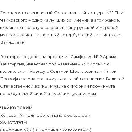
Ее откроет легендарный Фортепианный концерт № 1 П. И.
Чайковского – одно из лучших сочинений в этом жанре,
входящее в золотую сокровищницу русской и мировой
музыки. Солист – известный петербургский пианист Олег
Вайнштейн.
Во втором отделении прозвучит Симфония № 2 Арама
Хачатуряна, известная под названием «Симфония с
колоколами». Наряду с Седьмой Шостаковича и Пятой
Прокофьева она стала «музыкальной летописью» Великой
Отечественной войны. Музыка симфонии проникнута
несокрушимой силой и высоким гуманизмом.
ЧАЙКОВСКИЙ
Концерт № 1 для фортепиано с оркестром
ХАЧАТУРЯН
Симфония № 2 («Симфония с колоколами»)