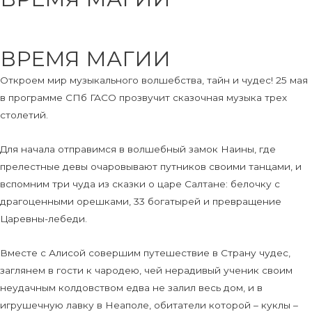
ВРЕМЯ МАГИИ
Откроем мир музыкального волшебства, тайн и чудес! 25 мая
в программе СПб ГАСО прозвучит сказочная музыка трех
столетий.
Для начала отправимся в волшебный замок Наины, где
прелестные девы очаровывают путников своими танцами, и
вспомним три чуда из сказки о царе Салтане: белочку с
драгоценными орешками, 33 богатырей и превращение
Царевны-лебеди.
Вместе с Алисой совершим путешествие в Страну чудес,
заглянем в гости к чародею, чей нерадивый ученик своим
неудачным колдовством едва не залил весь дом, и в
игрушечную лавку в Неаполе, обитатели которой – куклы –