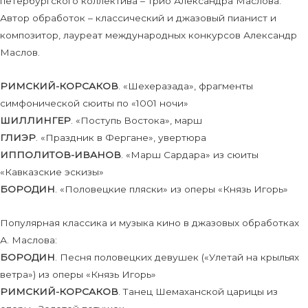
петербургского коллектива – трио Александра Маслова.
Автор обработок – классический и джазовый пианист и
композитор, лауреат международных конкурсов Александр
Маслов.
РИМСКИЙ-КОРСАКОВ
. «Шехеразада», фрагменты
симфонической сюиты по «1001 ночи»
ШИЛЛИНГЕР
. «Поступь Востока», марш
ГЛИЭР
. «Праздник в Фергане», увертюра
ИППОЛИТОВ-ИВАНОВ
. «Марш Сардара» из сюиты
«Кавказские эскизы»
БОРОДИН
. «Половецкие пляски» из оперы «Князь Игорь»
Популярная классика и музыка кино в джазовых обработках
А. Маслова:
БОРОДИН
. Песня половецких девушек («Улетай на крыльях
ветра») из оперы «Князь Игорь»
РИМСКИЙ-КОРСАКОВ
. Танец Шемаханской царицы из