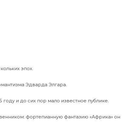
кольких эпох.
омантизма Эдварда Элгара.
году и до сих пор мало известное публике.
твенником: фортепианную фантазию «Африка» он