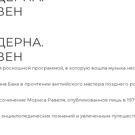
ОВЕН
ДЕРНА.
ОВЕН
я роскошной программой, в которую вошла музыка нес
на Баха в прочтении английского мастера позднего р
очинение Мориса Равеля, опубликованное лишь в 1975 
м энциклопедических познаний и увлеченным путешес